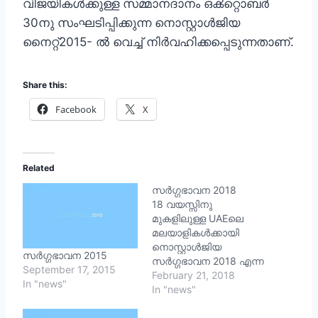
വിജയികൾക്കുള്ള സമ്മാനദാനം ഒൿറ്റൊബർ
30നു സംഘടിപ്പിക്കുന്ന നൊസ്റ്റാള്‍ജിയ
നൈറ്റ്2015- ൽ വെച്ച് നിര്‍വഹിക്കപ്പെടുന്നതാണ്.
Share this:
Facebook
X
Related
സർഗ്ഗഭാവന 2018
18 വയസ്സിനു
മുകളിലുള്ള UAEലെ
മലയാളികള്‍ക്കായി
നൊസ്റ്റാള്‍ജിയ
സർഗ്ഗഭാവന 2015
സർഗ്ഗഭാവന 2018 എന്ന
September 17, 2015
പേരിൽ മലയാളം
February 21, 2018
In "news"
ചെറുകഥ / കവിത രചനാ
In "news"
മത്സരം
സംഘടിപ്പിക്കുന്നു.