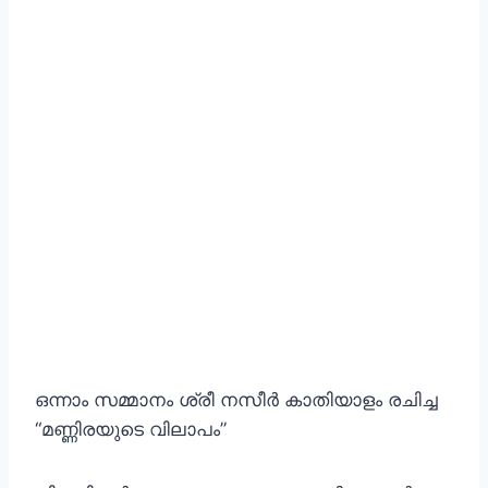
ഒന്നാം സമ്മാനം ശ്രീ നസീർ കാതിയാളം രചിച്ച
“മണ്ണിരയുടെ വിലാപം”