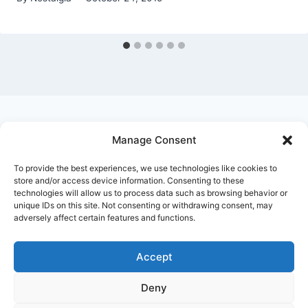
Manage Consent
Ask Clara
Reflections
Gallery
Login
To provide the best experiences, we use technologies like cookies to
Privacy Policy
About Us
Contact Us
store and/or access device information. Consenting to these
technologies will allow us to process data such as browsing behavior or
unique IDs on this site. Not consenting or withdrawing consent, may
adversely affect certain features and functions.
Accept
Deny
© 2026 Nostalgia Designed and Managed by