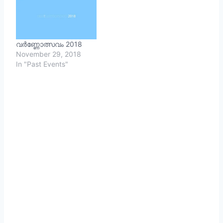
രചനകള്‍
sargabhavana@nostalgi
auae.com എന്ന
ഈമെയിലിലേക്കോ,
വര്‍ണ്ണോത്സവം 2018
PBNo:109838,
November 29, 2018
അബുദാബി എന്ന
In "Past Events"
വിലാസത്തിലേക്കോ
അയക്കാവുന്നതാണ്.
ഞങ്ങളുടെ ഓണ്‍ലൈന്‍
പ്രവേശന ഫോം വഴിയും
രജിസ്റ്റര്‍
ചെയ്യാവുന്നതാണ്.
രചനകള്‍ Microsoft
Word (".doc" or ".docx")
അല്ലെങ്കില്‍ RTF
(".rtf"), PDF
ഫോര്‍മാറ്റില്‍
ആയിരിക്കണം. (പോസ്റ്റ്‌
വഴി അയക്കുന്നവര്‍ക്ക്
ഇത് ബാധകമല്ല).…