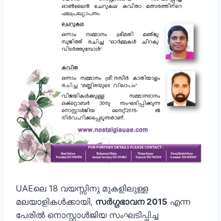
UAEലെ 18 വയസ്സിനു മുകളിലുള്ള
മലയാളികള്‍ക്കായി,
സർഗ്ഗഭാവന 2015
എന്ന
പേരിൽ നൊസ്റ്റാള്‍ജിയ സംഘടിപ്പിച്ച