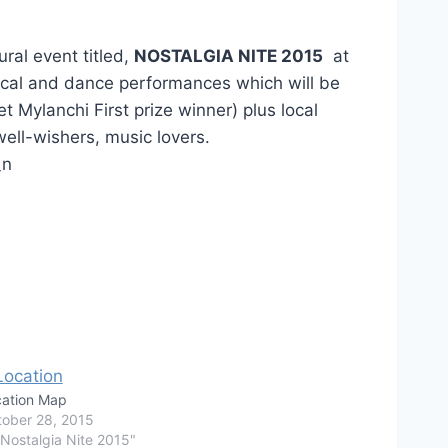
ral event titled,
NOSTALGIA NITE 2015
at
ical and dance performances which will be
et Mylanchi First prize winner) plus local
ell-wishers, music lovers.
ation Map
ober 28, 2015
"Nostalgia Nite 2015"