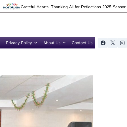
eful Hearts: Thanking All for Reflections 2025 Season 7 Success
n
Privacy Policy
About Us
Contact Us