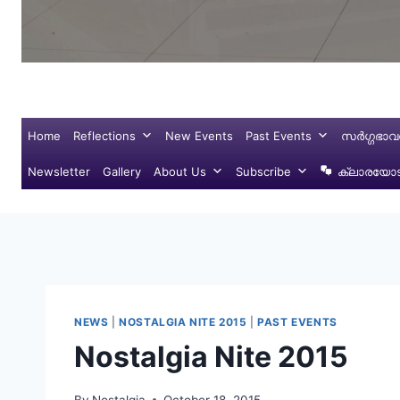
Home
Reflections
New Events
Past Events
സർഗ്ഗഭാവ
Newsletter
Gallery
About Us
Subscribe
ക്ലാരയോട്
NEWS
|
NOSTALGIA NITE 2015
|
PAST EVENTS
Nostalgia Nite 2015
By
Nostalgia
October 18, 2015