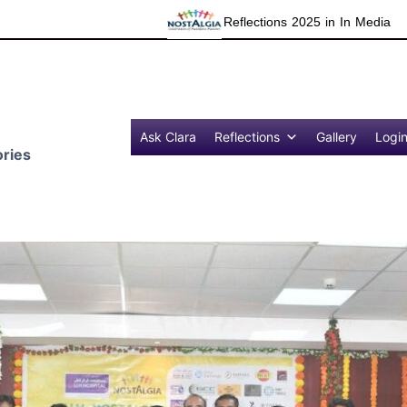
Reflections 2025 in In Media
Grat
Ask Clara
Reflections
Gallery
Logi
ries