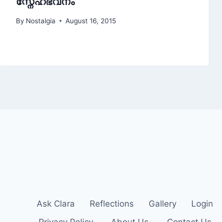
സ്നേഹഭവനം
By
Nostalgia
August 16, 2015
Ask Clara
Reflections
Gallery
Login
Privacy Policy
About Us
Contact Us