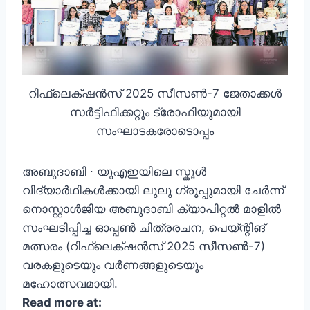
റിഫ്ലെക്‌ഷൻസ് 2025 സീസൺ-7 ജേതാക്കൾ
സർട്ടിഫിക്കറ്റും ട്രോഫിയുമായി
സംഘാടകരോടൊപ്പം
അബുദാബി ∙ യുഎഇയിലെ സ്കൂൾ
വിദ്യാർഥികൾക്കായി ലുലു ഗ്രൂപ്പുമായി ചേർന്ന്
നൊസ്റ്റാൾജിയ അബുദാബി ക്യാപിറ്റൽ മാളിൽ
സംഘടിപ്പിച്ച ഓപ്പൺ ചിത്രരചന, പെയ്ന്റിങ്
മത്സരം (റിഫ്ലെക്‌ഷൻസ് 2025 സീസൺ-7)
വരകളുടെയും വർണങ്ങളുടെയും
മഹോത്സവമായി.
Read more at: