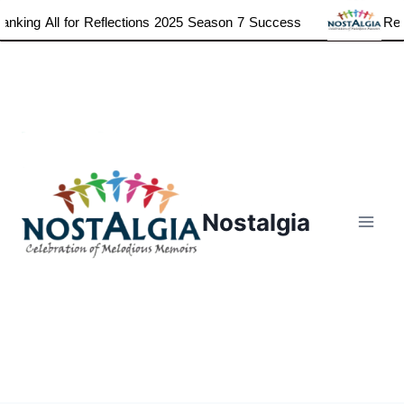
ng All for Reflections 2025 Season 7 Success
Reflecti
Skip
to
content
Nostalgia