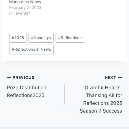
Manorama News
Event Details Date: May
February 2, 2023
31, 2025 Venue:…
In "events"
Post
#
2025
#
Nostalgia
#
Reflections
Tags:
#
Reflections in News
Post
PREVIOUS
NEXT
Prize Distribution
Grateful Hearts:
navigation
Reflections2025
Thanking All for
Reflections 2025
Season 7 Success