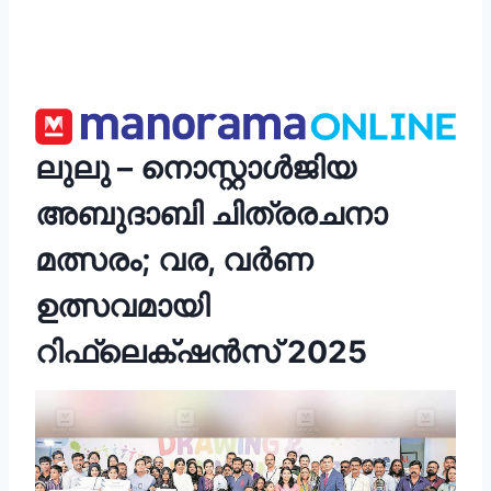
ലുലു – നൊസ്റ്റാൾജിയ
അബുദാബി ചിത്രരചനാ
മത്സരം; വര, വർണ
ഉത്സവമായി
റിഫ്ലെക്‌ഷൻസ് 2025