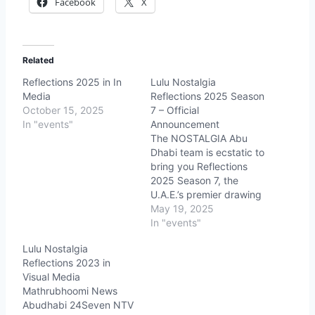
Facebook
X
Related
Reflections 2025 in In
Lulu Nostalgia
Media
Reflections 2025 Season
October 15, 2025
7 – Official
In "events"
Announcement
The NOSTALGIA Abu
Dhabi team is ecstatic to
bring you Reflections
2025 Season 7, the
U.A.E.’s premier drawing
and painting
May 19, 2025
competition, following
In "events"
six sensational seasons!
Lulu Nostalgia
Partnering with LULU
Reflections 2023 in
Group, we’re ready to
Visual Media
ignite creativity and
Mathrubhoomi News
showcase talent across
Abudhabi 24Seven NTV
all ages and skill levels.