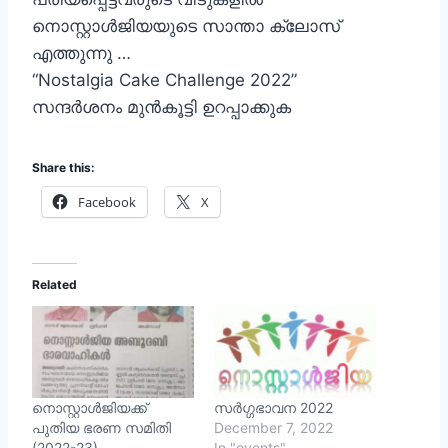
നൊസ്റ്റാൾജിയയുടെ സാന്താ ക്ലോസ്
എത്തുന്നു …
“Nostalgia Cake Challenge 2022”
സന്ദർശനം മുൻകൂട്ടി ഉറപ്പാക്കുക
Share this:
Facebook
X
Related
നൊസ്റ്റാൾജിയക്ക്‌
സർഗ്ഗഭാവന 2022
പുതിയ ഭരണ സമിതി
December 7, 2022
(2022-23)
In "events"