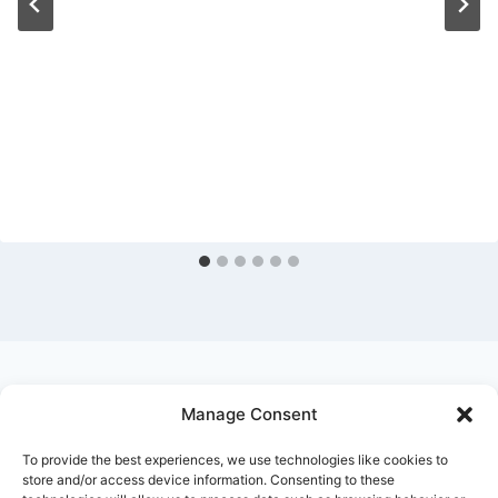
Manage Consent
Ask Clara
Reflections
Gallery
Login
To provide the best experiences, we use technologies like cookies to
Privacy Policy
About Us
Contact Us
store and/or access device information. Consenting to these