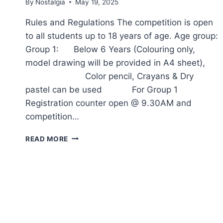
By
Nostalgia
May 19, 2025
Rules and Regulations The competition is open
to all students up to 18 years of age. Age group:
Group 1: Below 6 Years (Colouring only,
model drawing will be provided in A4 sheet),
Color pencil, Crayans & Dry
pastel can be used For Group 1
Registration counter open @ 9.30AM and
competition…
REFLECTIONS
READ MORE
RULES
&
REGULATIONS