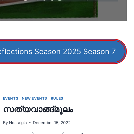
eflections Season 2025 Season 7
EVENTS
|
NEW EVENTS
|
RULES
സത്യവാങ്ങ്മൂലം
By
Nostalgia
December 15, 2022