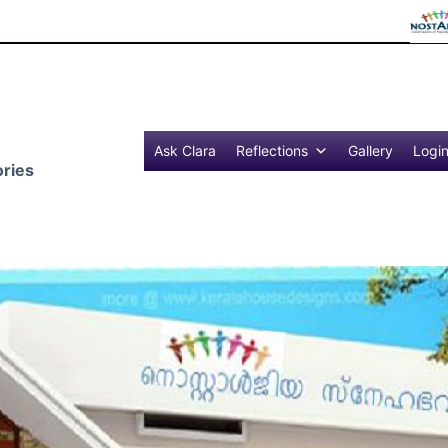
Reflection
Ask Clara
Reflections
Gallery
Logi
ries