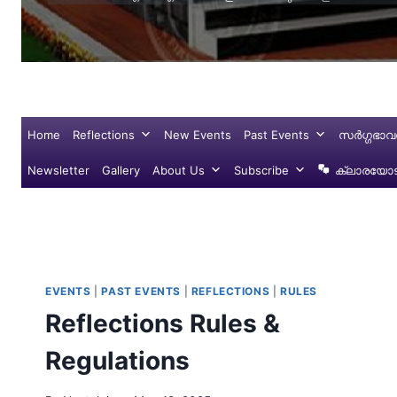
Home
Reflections
New Events
Past Events
സർഗ്ഗഭാവ
Newsletter
Gallery
About Us
Subscribe
ക്ലാരയോട്
EVENTS
|
PAST EVENTS
|
REFLECTIONS
|
RULES
Reflections Rules &
Regulations