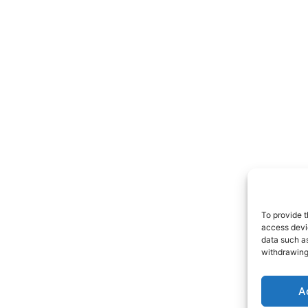
To provide t
access devic
data such as
withdrawing
A