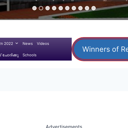
ന 2022
News
Videos
Winners of R
 ചോദിക്കൂ
Schools
Advertisements