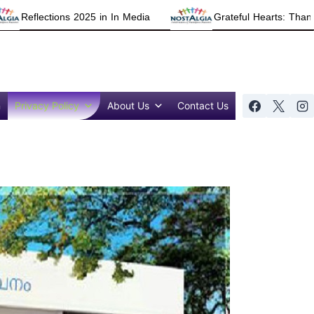
ions 2025 in In Media
Grateful Hearts: Thanking All for
n
Privacy Policy
About Us
Contact Us