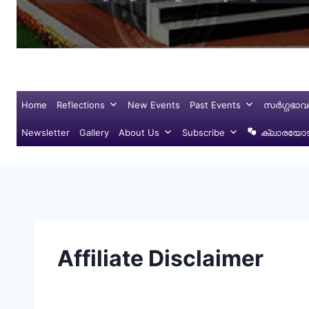
Home
Reflections
New Events
Past Events
സർഗ്ഗഭാവ
Newsletter
Gallery
About Us
Subscribe
ക്ലാരയോട്
Affiliate Disclaimer