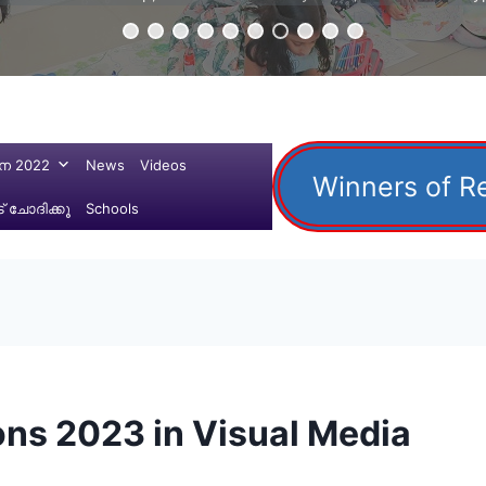
ന 2022
News
Videos
Winners of R
 ചോദിക്കൂ
Schools
ons 2023 in Visual Media