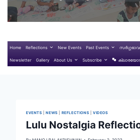
Home
Reflections
New Events
Past Events
സർഗ്ഗഭാവ
Newsletter
Gallery
About Us
Subscribe
ക്ലാരയോട്
EVENTS
|
NEWS
|
REFLECTIONS
|
VIDEOS
Lulu Nostalgia Reflecti
By
MANOJ BALAKRISHNAN
February 2, 2023