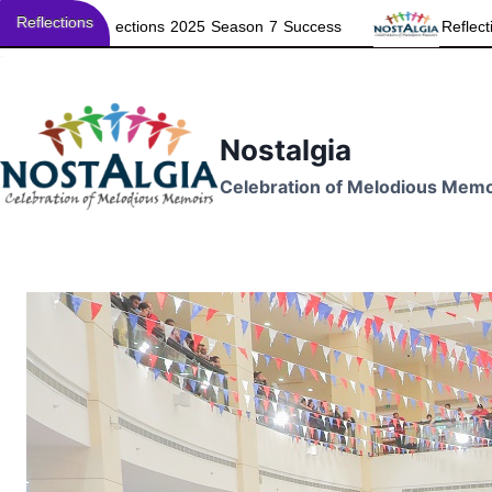
Reflections
ections 2025 Season 7 Success
Reflections 2025 in News
Skip
to
content
Nostalgia
Celebration of Melodious Memo