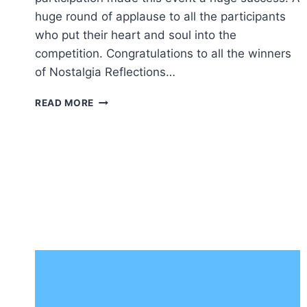
huge round of applause to all the participants
who put their heart and soul into the
competition. Congratulations to all the winners
of Nostalgia Reflections…
WINNERS
READ MORE
OF
LULU
NOSTALGIA
REFLECTIONS
2023
SEASON
5