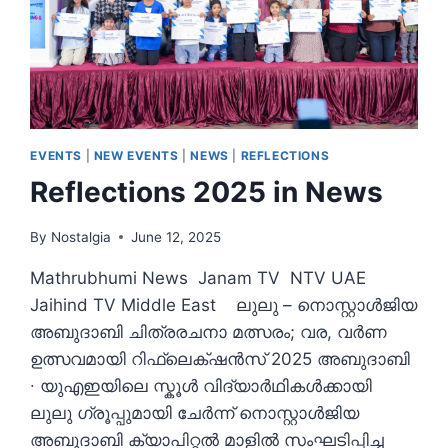
EVENTS
|
NEW EVENTS
|
NEWS
|
REFLECTIONS
Reflections 2025 in News
By
Nostalgia
June 12, 2025
Mathrubhumi News Janam TV NTV UAE
Jaihind TV Middle East ലുലു – നൊസ്റ്റാൾജിയ
അബുദാബി ചിത്രരചനാ മത്സരം; വര, വർണ
ഉത്സവമായി റിഫ്ലെക്‌ഷൻസ് 2025 അബുദാബി
∙ യുഎഇയിലെ സ്കൂൾ വിദ്യാർഥികൾക്കായി
ലുലു ഗ്രൂപ്പുമായി ചേർന്ന് നൊസ്റ്റാൾജിയ
അബുദാബി ക്യാപിറ്റൽ മാളിൽ സംഘടിപ്പിച്ച