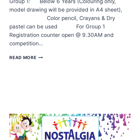
Group 1: Below 6 Years (Colouring only,
model drawing will be provided in A4 sheet),
Color pencil, Crayans & Dry
pastel can be used For Group 1
Registration counter open @ 9.30AM and
competition…
REFLECTIONS
READ MORE
RULES
&
REGULATIONS