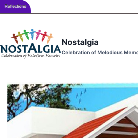
Reflections
Skip
to
content
Nostalgia
Celebration of Melodious Memo