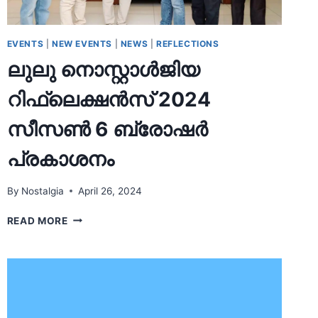
EVENTS
|
NEW EVENTS
|
NEWS
|
REFLECTIONS
ലുലു നൊസ്റ്റാള്‍ജിയ
റിഫ്ലെക്ഷന്‍സ് 2024
സീസണ്‍ 6 ബ്രോഷര്‍
പ്രകാശനം
By
Nostalgia
April 26, 2024
ലുലു
READ MORE
നൊസ്റ്റാള്‍ജിയ
റിഫ്ലെക്ഷന്‍സ്
2024
സീസണ്‍
6
ബ്രോഷര്‍