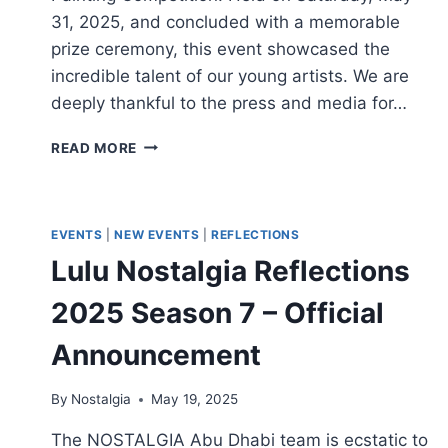
31, 2025, and concluded with a memorable
prize ceremony, this event showcased the
incredible talent of our young artists. We are
deeply thankful to the press and media for…
GRATEFUL
READ MORE
HEARTS:
THANKING
ALL
FOR
EVENTS
|
NEW EVENTS
|
REFLECTIONS
REFLECTIONS
Lulu Nostalgia Reflections
2025
SEASON
2025 Season 7 – Official
7
SUCCESS
Announcement
By
Nostalgia
May 19, 2025
The NOSTALGIA Abu Dhabi team is ecstatic to