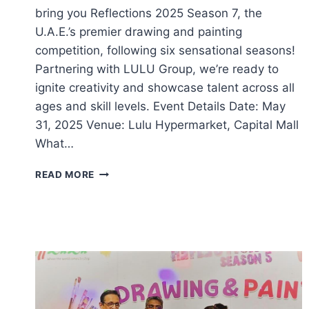
bring you Reflections 2025 Season 7, the
U.A.E.’s premier drawing and painting
competition, following six sensational seasons!
Partnering with LULU Group, we’re ready to
ignite creativity and showcase talent across all
ages and skill levels. Event Details Date: May
31, 2025 Venue: Lulu Hypermarket, Capital Mall
What…
LULU
READ MORE
NOSTALGIA
REFLECTIONS
2025
SEASON
7
–
OFFICIAL
ANNOUNCEMENT