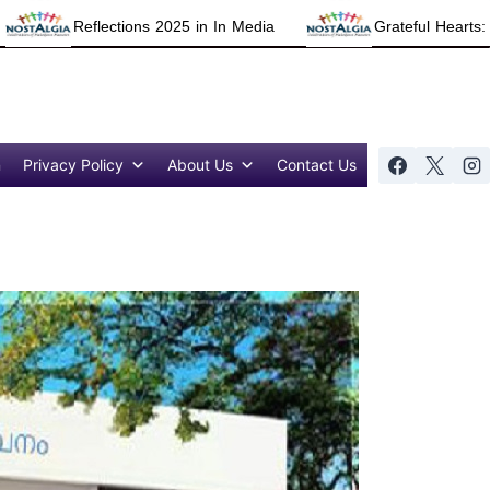
2025 in In Media
Grateful Hearts: Thanking All for Refl
n
Privacy Policy
About Us
Contact Us