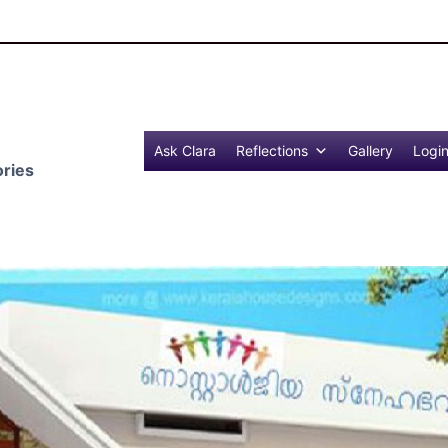
Reflections 
Ask Clara
Reflections
Gallery
Logi
ries