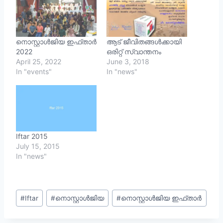
നൊസ്റ്റാൾജിയ ഇഫ്താർ
ആട് ജീവിതങ്ങൾക്കായി
2022
ഒരിറ്റ് സ്വാന്തനം
April 25, 2022
June 3, 2018
In "events"
In "news"
Iftar 2015
July 15, 2015
In "news"
Post
#
Iftar
#
നൊസ്റ്റാള്‍ജിയ
#
നൊസ്റ്റാൾജിയ ഇഫ്താർ
Tags: