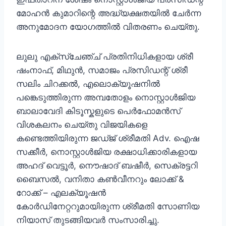
മോഹൻ കുമാറിന്റെ അദ്ധ്യക്ഷതയിൽ ചേർന്ന
അനുമോദന യോഗത്തിൽ വിതരണം ചെയ്തു.
ലുലു എക്സ്ചേഞ്ച് പ്രതിനിധികളായ ശ്രീ
ഷംനാഫ്, മിഥുൻ, സമാജം പ്രസിഡന്റ്‌ ശ്രീ
സലിം ചിറക്കൽ, എലൊക്യൂഷനിൽ
പങ്കെടുത്തിരുന്ന അമ്പതോളം നൊസ്റ്റാൾജിയ
ബാലാവേദി കിടൂസ്കളുടെ പെർഫോമൻസ്
വിശകലനം ചെയ്തു വിജയികളെ
കണ്ടെത്തിയിരുന്ന ജഡ്ജ് ശ്രീമതി Adv. ഐഷ
സക്കീർ, നൊസ്റ്റാൾജിയ രക്ഷാധിക്കാരികളായ
അഹദ് വെട്ടൂർ, നൌഷാദ് ബഷീർ, സെക്രട്ടറി
ബൈസൽ, വനിതാ കൺവീനറും ലോക്ക് &
റോക്ക് – എലക്യൂഷൻ
കോർഡിനേറ്ററുമായിരുന്ന ശ്രീമതി സോണിയ
നിയാസ് തുടങ്ങിയവർ സംസാരിച്ചു.