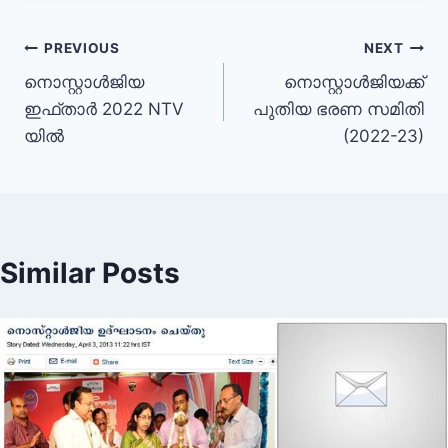
Post
PREVIOUS
NEXT
നൊസ്റ്റാൾജിയ
നൊസ്റ്റാൾജിയക്ക്‌
navigation
ഇഫ്താർ 2022 NTV
പുതിയ ഭരണ സമിതി
യിൽ
(2022-23)
Similar Posts