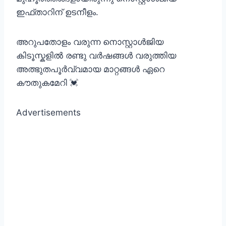
ഇഫ്താറിന് ഉടനീളം.
അറുപതോളം വരുന്ന നൊസ്റ്റാൾജിയ
കിടൂസ്കളിൽ രണ്ടു വർഷങ്ങൾ വരുത്തിയ
അത്ഭുതപൂർവ്വമായ മാറ്റങ്ങൾ ഏറെ
കൗതുകമേറി 💓
Advertisements