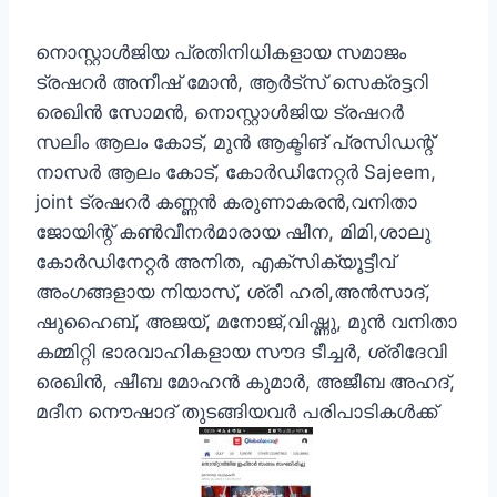
നൊസ്റ്റാൾജിയ പ്രതിനിധികളായ സമാജം
ട്രഷറർ അനീഷ് മോൻ, ആർട്സ് സെക്രട്ടറി
രെഖിൻ സോമൻ, നൊസ്റ്റാൾജിയ ട്രഷറർ
സലിം ആലം കോട്, മുൻ ആക്ടിങ് പ്രസിഡന്റ്‌
നാസർ ആലം കോട്, കോർഡിനേറ്റർ Sajeem,
joint ട്രഷറർ കണ്ണൻ കരുണാകരൻ,വനിതാ
ജോയിന്റ് കൺവീനർമാരായ ഷീന, മിമി,ശാലു
കോർഡിനേറ്റർ അനിത, എക്‌സിക്യൂട്ടീവ്
അംഗങ്ങളായ നിയാസ്, ശ്രീ ഹരി,അൻസാദ്,
ഷുഹൈബ്, അജയ്, മനോജ്‌,വിഷ്ണു, മുൻ വനിതാ
കമ്മിറ്റി ഭാരവാഹികളായ സൗദ ടീച്ചർ, ശ്രീദേവി
രെഖിൻ, ഷീബ മോഹൻ കുമാർ, അജീബ അഹദ്,
മദീന നൌഷാദ് തുടങ്ങിയവർ പരിപാടികൾക്ക്