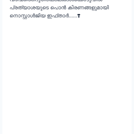
പ്രത്യാശയുടെ പൊൻ കിരണങ്ങളുമായി
നൊസ്റ്റാൾജിയ ഇഫ്താർ……❣️