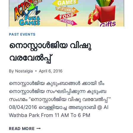
PAST EVENTS
നൊസ്റ്റാൾജിയ വിഷു
വരവേൽപ്പ്
By
Nostalgia
April 6, 2016
നൊസ്റ്റാൾജിയ കുടുംബാങ്ങൾ ക്കായി ടീം
നൊസ്റ്റാൾജിയ സംഘടിപ്പിക്കുന്ന കുടുംബ
സംഗമം “നൊസ്റ്റാൾജിയ വിഷു വരവേൽപ്പ് ”
08/04/2016 വെള്ളിയാച്ച അബുദാബി @ Al
Wathba Park From 11 AM To 6 PM
നൊസ്റ്റാൾജിയ
READ MORE