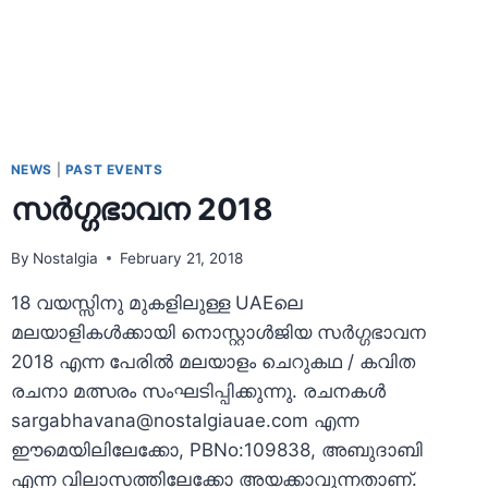
NEWS
|
PAST EVENTS
സർഗ്ഗഭാവന 2018
By
Nostalgia
February 21, 2018
18 വയസ്സിനു മുകളിലുള്ള UAEലെ
മലയാളികള്‍ക്കായി നൊസ്റ്റാള്‍ജിയ സർഗ്ഗഭാവന
2018 എന്ന പേരിൽ മലയാളം ചെറുകഥ / കവിത
രചനാ മത്സരം സംഘടിപ്പിക്കുന്നു. രചനകള്‍
sargabhavana@nostalgiauae.com
എന്ന
ഈമെയിലിലേക്കോ, PBNo:109838, അബുദാബി
എന്ന വിലാസത്തിലേക്കോ അയക്കാവുന്നതാണ്.