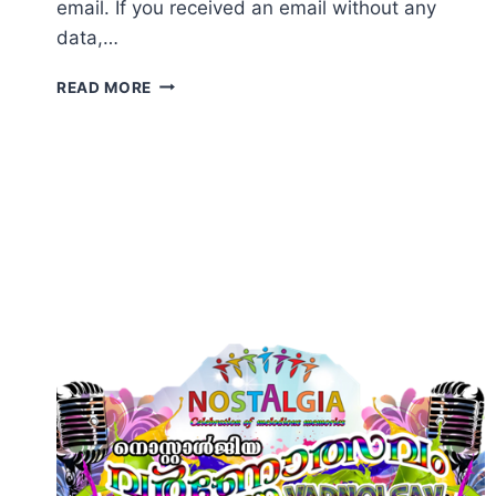
email. If you received an email without any
data,…
AFTER
READ MORE
REGISTRATION
OF
NOSTALGIA
REFLECTIONS.