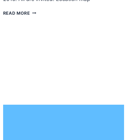
NOSTALGIA
READ MORE
FAMILY
GET
TOGETHER
AND
U.A.E
NATIONAL
DAY
CELEBRATION