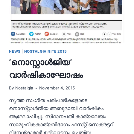
NEWS
|
NOSTALGIA NITE 2015
‘നൊസ്റ്റാൾജിയ’
വാർഷികാഘോഷം
By
Nostalgia
November 4, 2015
നൃത്ത സംഗീത പരിപാടികളോടെ
നൊസ്‌റ്റാൾജിയ അബുദാബി വാർഷികം
ആഘോഷിച്ചു. സ്‌ഥാനപതി കാര്യാലയം
സാമൂഹികകാര്യവിഭാഗം ഫസ്‌റ്റ് സെക്രട്ടറി
ദിനേശ്‌കുമാർ ഉദ്‌ഘാടനം ചെയ്‌തു.