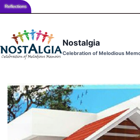
Reflections
Skip
to
content
Nostalgia
Celebration of Melodious Memo