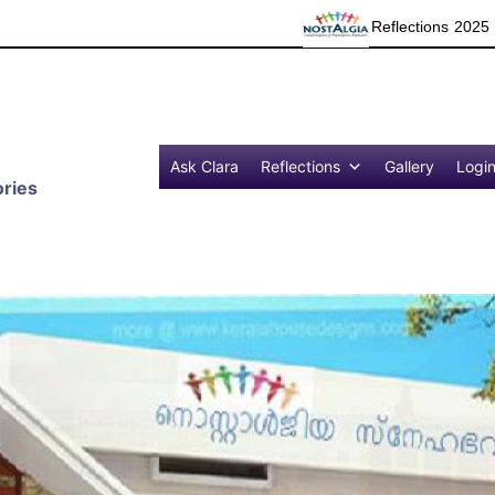
Reflections 2025 in In Media
Gr
Ask Clara
Reflections
Gallery
Logi
ries