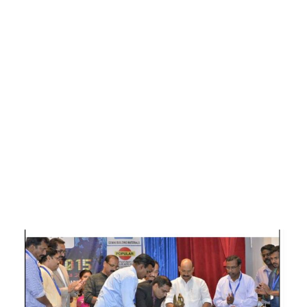
വിഷു
വരവേൽപ്പ്