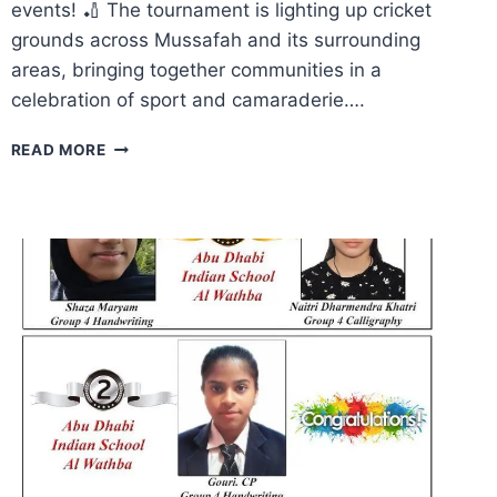
events! 🏏 The tournament is lighting up cricket
grounds across Mussafah and its surrounding
areas, bringing together communities in a
celebration of sport and camaraderie….
NOSTALGIA
READ MORE
PREMIER
LEAGUE
(NPL)