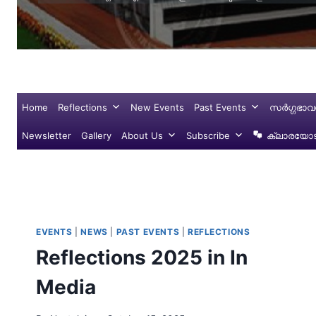
Home
Reflections
New Events
Past Events
സർഗ്ഗഭാവ
Newsletter
Gallery
About Us
Subscribe
ക്ലാരയോട്
EVENTS
|
NEWS
|
PAST EVENTS
|
REFLECTIONS
Reflections 2025 in In
Media