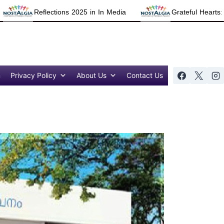
2025 in In Media
Grateful Hearts: Thanking All for Refl
n
Privacy Policy
About Us
Contact Us