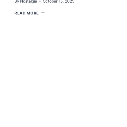
By
Nostalgia
October 15, 2025
REFLECTIONS
READ MORE
2025
IN
IN
MEDIA