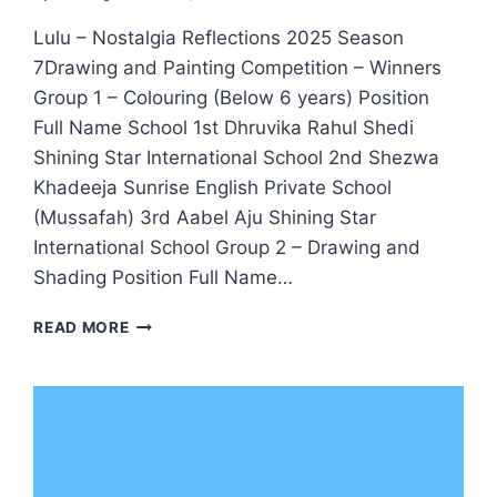
Lulu – Nostalgia Reflections 2025 Season
7Drawing and Painting Competition – Winners
Group 1 – Colouring (Below 6 years) Position
Full Name School 1st Dhruvika Rahul Shedi
Shining Star International School 2nd Shezwa
Khadeeja Sunrise English Private School
(Mussafah) 3rd Aabel Aju Shining Star
International School Group 2 – Drawing and
Shading Position Full Name…
LULU
READ MORE
NOSTALGIA
REFLECTIONS
2025:
DRAWING,
HANDWRITING
&
CALLIGRAPHY