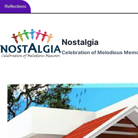
Reflections
Skip
to
content
Nostalgia
Celebration of Melodious Memo