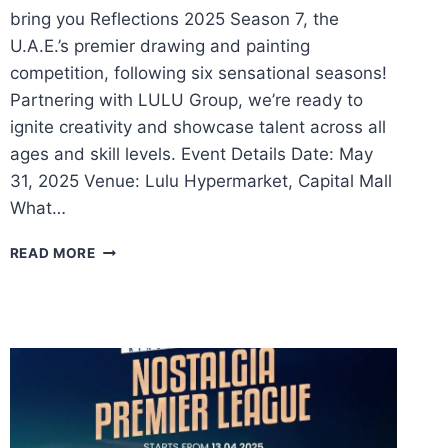
bring you Reflections 2025 Season 7, the
U.A.E.’s premier drawing and painting
competition, following six sensational seasons!
Partnering with LULU Group, we’re ready to
ignite creativity and showcase talent across all
ages and skill levels. Event Details Date: May
31, 2025 Venue: Lulu Hypermarket, Capital Mall
What…
LULU
READ MORE
NOSTALGIA
REFLECTIONS
2025
SEASON
7
–
OFFICIAL
ANNOUNCEMENT