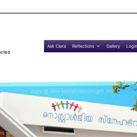
Reflections 
Ask Clara
Reflections
Gallery
Logi
ries