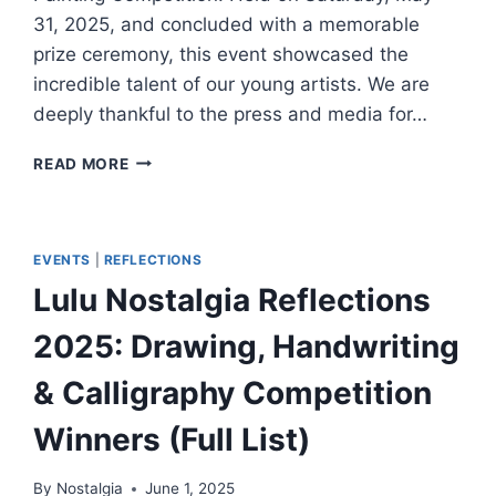
31, 2025, and concluded with a memorable
prize ceremony, this event showcased the
incredible talent of our young artists. We are
deeply thankful to the press and media for…
GRATEFUL
READ MORE
HEARTS:
THANKING
ALL
FOR
EVENTS
|
REFLECTIONS
REFLECTIONS
Lulu Nostalgia Reflections
2025
SEASON
2025: Drawing, Handwriting
7
SUCCESS
& Calligraphy Competition
Winners (Full List)
By
Nostalgia
June 1, 2025