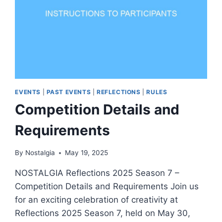
COMPETITION
WINNERS
(FULL
LIST)
EVENTS
|
PAST EVENTS
|
REFLECTIONS
|
RULES
Competition Details and
Requirements
By
Nostalgia
May 19, 2025
NOSTALGIA Reflections 2025 Season 7 –
Competition Details and Requirements Join us
for an exciting celebration of creativity at
Reflections 2025 Season 7, held on May 30,