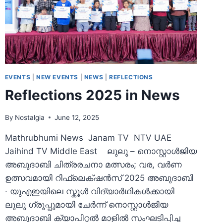
EVENTS
|
NEW EVENTS
|
NEWS
|
REFLECTIONS
Reflections 2025 in News
By
Nostalgia
June 12, 2025
Mathrubhumi News Janam TV NTV UAE
Jaihind TV Middle East ലുലു – നൊസ്റ്റാൾജിയ
അബുദാബി ചിത്രരചനാ മത്സരം; വര, വർണ
ഉത്സവമായി റിഫ്ലെക്‌ഷൻസ് 2025 അബുദാബി
∙ യുഎഇയിലെ സ്കൂൾ വിദ്യാർഥികൾക്കായി
ലുലു ഗ്രൂപ്പുമായി ചേർന്ന് നൊസ്റ്റാൾജിയ
അബുദാബി ക്യാപിറ്റൽ മാളിൽ സംഘടിപ്പിച്ച