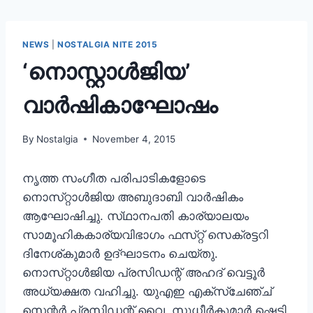
NEWS
|
NOSTALGIA NITE 2015
‘നൊസ്റ്റാൾജിയ’
വാർഷികാഘോഷം
By
Nostalgia
November 4, 2015
നൃത്ത സംഗീത പരിപാടികളോടെ
നൊസ്‌റ്റാൾജിയ അബുദാബി വാർഷികം
ആഘോഷിച്ചു. സ്‌ഥാനപതി കാര്യാലയം
സാമൂഹികകാര്യവിഭാഗം ഫസ്‌റ്റ് സെക്രട്ടറി
ദിനേശ്‌കുമാർ ഉദ്‌ഘാടനം ചെയ്‌തു.
നൊസ്‌റ്റാൾജിയ പ്രസിഡന്റ് അഹദ് വെട്ടൂർ
അധ്യക്ഷത വഹിച്ചു. യുഎഇ എക്‌സ്‌ചേഞ്ച്
സെന്റർ പ്രസിഡന്റ് വൈ. സുധീർകുമാർ ഷെട്ടി,