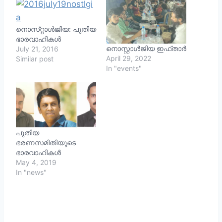
നൊസ്‌റ്റാൾജിയ: പുതിയ
ഭാരവാഹികള്‍
നൊസ്റ്റാൾജിയ ഇഫ്താർ
July 21, 2016
April 29, 2022
Similar post
In "events"
പുതിയ
ഭരണസമിതിയുടെ
ഭാരവാഹികൾ
May 4, 2019
In "news"