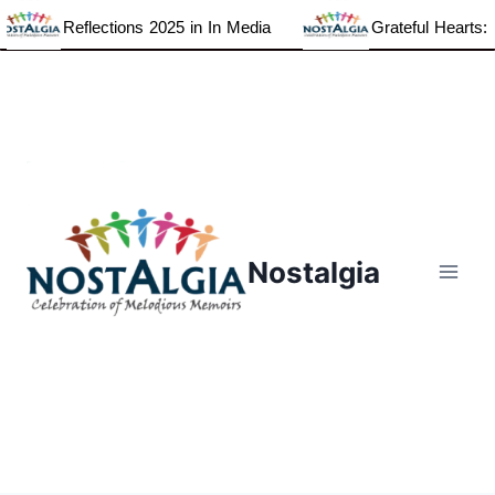
Reflections 2025 in In Media
Grateful Hearts: Tha
Skip
to
content
Nostalgia