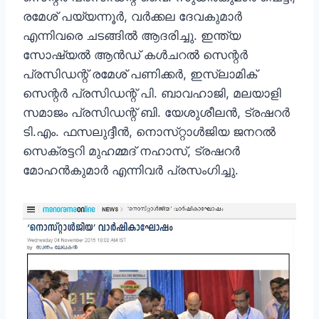
രമേശ് പയ്യന്നൂർ, വർക്കല ദേവകുമാർ
എന്നിവരെ ചടങ്ങിൽ ആദരിച്ചു. ഇന്ത്യ
സോഷ്യൽ ആൻഡ് കൾചറൽ സെന്റർ
പ്രസിഡന്റ് രമേശ് പണിക്കർ, ഇസ്‌ലാമിക്
സെന്റർ പ്രസിഡന്റ് പി. ബാവഹാജി, മലയാളി
സമാജം പ്രസിഡന്റ് ബി. യേശുശീലൻ, ട്രഷറർ
ടി.എം. ഫസലുദ്ദീൻ, നൊസ്‌റ്റാൾജിയ ജനറൽ
സെക്രട്ടറി മുഹമ്മദ് നഹാസ്, ട്രഷറർ
മോഹൻകുമാർ എന്നിവർ പ്രസംഗിച്ചു.