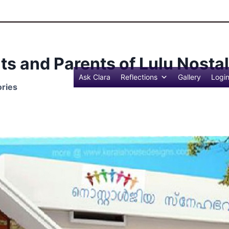
Refle
ants and Parents of Lulu Nost
Ask Clara
Reflections
Gallery
Logi
ries
son 6, we’re eager to hear from all of you – our amazin
ake our events even better in the future.
ck:
pecific moments during the competition that stood out to