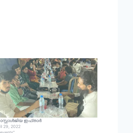
സ്റ്റാൾജിയ ഇഫ്താർ
il 29, 2022
"events"