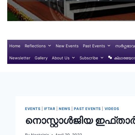
Home
Reflections
New Events
Past Events
സർഗ്ഗഭാവ
Newsletter
Gallery
About Us
Subscribe
ക്ലാരയോട്
EVENTS
|
IFTAR
|
NEWS
|
PAST EVENTS
|
VIDEOS
നൊസ്റ്റാൾജിയ ഇഫ്താ
By
Nostalgia
April 29, 2022