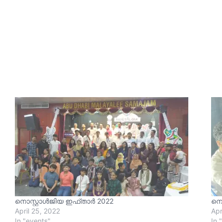
നൊസ്റ്റാൾജിയ ഇഫ്താർ 2022
നൊ
April 25, 2022
Apr
In "events"
In 