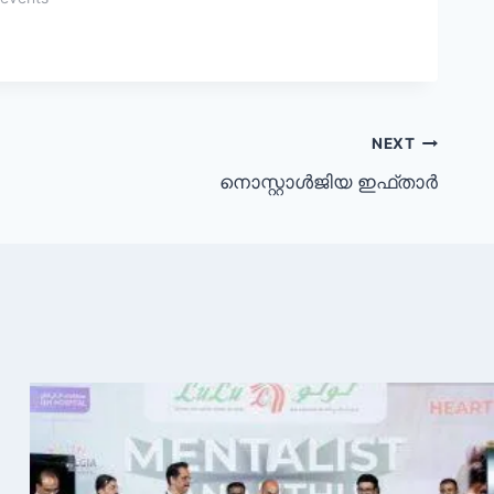
NEXT
നൊസ്റ്റാൾജിയ ഇഫ്താർ