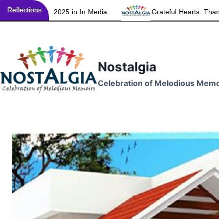
Reflections
2025 in In Media
Grateful Hearts: Thanking All for Refl
Skip
to
content
Nostalgia
Celebration of Melodious Memo