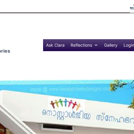
Refle
Ask Clara
Reflections
Gallery
Logi
ries