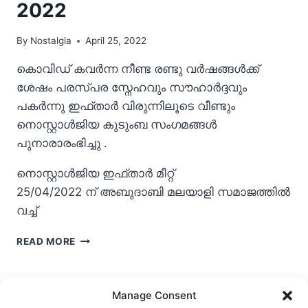
2022
By
Nostalgia
April 25, 2022
കൊവിഡ് കവർന്ന നീണ്ട രണ്ടു വർഷങ്ങൾക്ക്
ശേഷം പരസ്പര സ്നേഹവും സൗഹാർദ്ദവും
പകർന്നു ഇഫ്താർ വിരുന്നിലൂടെ വീണ്ടും
നൊസ്റ്റാൾജിയ കുടുംബ സംഗമങ്ങൾ
പുനാരാരംഭിച്ചു .
നൊസ്റ്റാൾജിയ ഇഫ്താർ മീറ്റ്
25/04/2022 ന് അബുദാബി മലയാളി സമാജത്തിൽ
വച്ച്
നൊസ്റ്റാൾജിയ
READ MORE
ഇഫ്താർ
2022
Manage Consent