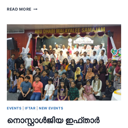
നൊസ്റ്റാൾജിയ
READ MORE
ഇഫ്താർ
EVENTS
|
IFTAR
|
NEW EVENTS
നൊസ്റ്റാൾജിയ ഇഫ്താർ