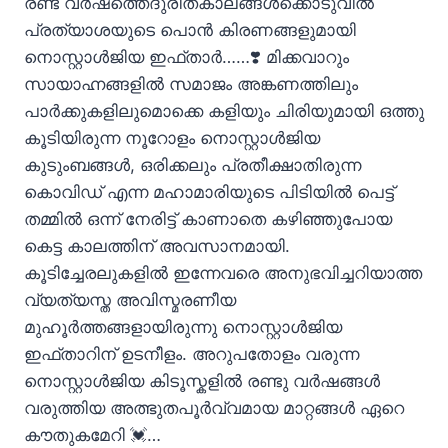
രണ്ട് വർഷത്തെദുരിതകാലങ്ങൾക്കൊടുവിൽ
പ്രത്യാശയുടെ പൊൻ കിരണങ്ങളുമായി
നൊസ്റ്റാൾജിയ ഇഫ്താർ……❣️ മിക്കവാറും
സായാഹ്നങ്ങളിൽ സമാജം അങ്കണത്തിലും
പാർക്കുകളിലുമൊക്കെ കളിയും ചിരിയുമായി ഒത്തു
കൂടിയിരുന്ന നൂറോളം നൊസ്റ്റാൾജിയ
കുടുംബങ്ങൾ, ഒരിക്കലും പ്രതീക്ഷാതിരുന്ന
കൊവിഡ് എന്ന മഹാമാരിയുടെ പിടിയിൽ പെട്ട്
തമ്മിൽ ഒന്ന് നേരിട്ട് കാണാതെ കഴിഞ്ഞുപോയ
കെട്ട കാലത്തിന് അവസാനമായി.
കൂടിച്ചേരലുകളിൽ ഇന്നേവരെ അനുഭവിച്ചറിയാത്ത
വ്യത്യസ്ത അവിസ്മരണീയ
മുഹൂർത്തങ്ങളായിരുന്നു നൊസ്റ്റാൾജിയ
ഇഫ്താറിന് ഉടനീളം. അറുപതോളം വരുന്ന
നൊസ്റ്റാൾജിയ കിടൂസ്കളിൽ രണ്ടു വർഷങ്ങൾ
വരുത്തിയ അത്ഭുതപൂർവ്വമായ മാറ്റങ്ങൾ ഏറെ
കൗതുകമേറി 💓…