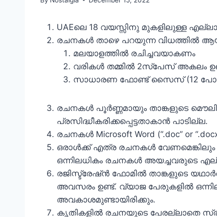
UAEലെ 18 വയസ്സിനു മുകളിലുള്ള എല്ലാ മ
രചനകള്‍ താഴെ പറയുന്ന വിധത്തില്‍ ആയ
മലയാളത്തില്‍ രചിച്ചവയാകണം
വരികള്‍ തമ്മില്‍ 2സ്പേസ് അകലം ഉണ
സാധാരണ ഫോണ്ട് സൈസ് (12 പോയിന
രചനകള്‍ പൂര്‍ണ്ണമായും താങ്കളുടെ മ
പ്രസിദ്ധീകരിക്കപ്പെട്ടതാകാന്‍ പാടില്ല.
രചനകള്‍ Microsoft Word (“.doc” or “.docx
ഒരാള്‍ക്ക് എത്ര രചനകള്‍ വേണമെങ്കിലു
ഒന്നിലധികം രചനകള്‍ അയച്ചവരുടെ എല്ലാ രച
രജിസ്ട്രേഷ്ന്‍ ഫോമില്‍ താങ്കളുടെ യഥാര്‍
അവസരം ഉണ്ട്. വ്യാജ പേരുകളില്‍ ഒന്ന
അവകാശമുണ്ടായിരിക്കും.
കൃതികളില്‍ രചനയുടെ പേരല്ലാതെ സ്രിഷ