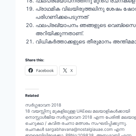
ഫലപ്രഖ്യാപനത്തിനു മുന്‍പ് രചനകളെ സം
പ്രാഥമിക വിലയിരുത്തലിനു ശേഷം ഷോര്‍ട്
പരിഗണിക്കപെടുന്നത്
ഫലപ്രഖ്യാപനം ഞങ്ങളുടെ വെബ്സൈറ്റില
അറിയിക്കുന്നതാണ്.
വിധികര്‍ത്താക്കളുടെ തീരുമാനം അന്തിമമായ
Share this:
Facebook
X
Related
സർഗ്ഗഭാവന 2018
18 വയസ്സിനു മുകളിലുള്ള UAEലെ മലയാളികള്‍ക്കായി
നൊസ്റ്റാള്‍ജിയ സർഗ്ഗഭാവന 2018 എന്ന പേരിൽ മലയാ
ചെറുകഥ / കവിത രചനാ മത്സരം സംഘടിപ്പിക്കുന്നു.
രചനകള്‍ sargabhavana@nostalgiauae.com എന്ന
ഈമെയിലിലേക്കോ, PBNo:109838, അബുദാബി എന്ന