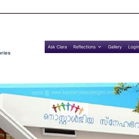
R
Ask Clara
Reflections
Gallery
Logi
ries