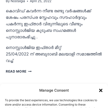
By
Nostalgia
April 25, 2022
കൊവിഡ് കവർന്ന നീണ്ട രണ്ടു വർഷങ്ങൾക്ക്
ശേഷം പരസ്പര സ്നേഹവും സൗഹാർദ്ദവും
പകർന്നു ഇഫ്താർ വിരുന്നിലൂടെ വീണ്ടും
നൊസ്റ്റാൾജിയ കുടുംബ സംഗമങ്ങൾ
പുനാരാരംഭിച്ചു .
നൊസ്റ്റാൾജിയ ഇഫ്താർ മീറ്റ്
25/04/2022 ന് അബുദാബി മലയാളി സമാജത്തിൽ
വച്ച്
നൊസ്റ്റാൾജിയ
READ MORE
ഇഫ്താർ
2022
Manage Consent
To provide the best experiences, we use technologies like cookies to
store and/or access device information. Consenting to these