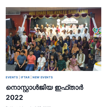
EVENTS
|
IFTAR
|
NEW EVENTS
നൊസ്റ്റാൾജിയ ഇഫ്താർ
2022